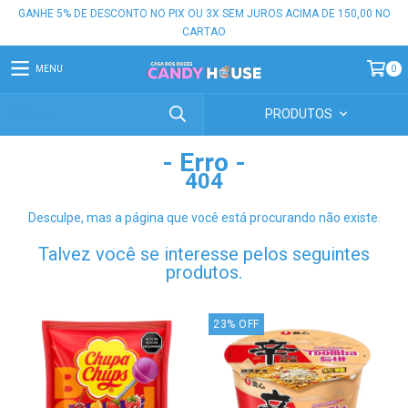
GANHE 5% DE DESCONTO NO PIX OU 3X SEM JUROS ACIMA DE 150,00 NO
CARTAO
MENU
0
PRODUTOS
- Erro -
404
Desculpe, mas a página que você está procurando não existe.
Talvez você se interesse pelos seguintes
produtos.
23
%
OFF