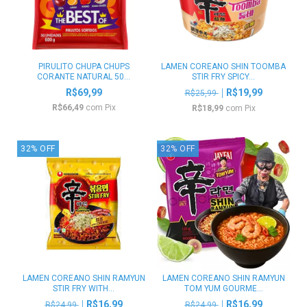
PIRULITO CHUPA CHUPS
LAMEN COREANO SHIN TOOMBA
CORANTE NATURAL 50...
STIR FRY SPICY...
R$69,99
R$19,99
R$25,99
R$66,49
com
Pix
R$18,99
com
Pix
32
%
OFF
32
%
OFF
LAMEN COREANO SHIN RAMYUN
LAMEN COREANO SHIN RAMYUN
STIR FRY WITH...
TOM YUM GOURME...
R$16,99
R$16,99
R$24,99
R$24,99