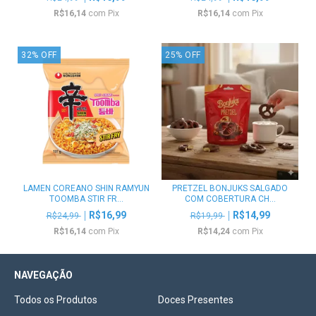
R$16,14
com
Pix
R$16,14
com
Pix
32
%
OFF
25
%
OFF
LAMEN COREANO SHIN RAMYUN
PRETZEL BONJUKS SALGADO
TOOMBA STIR FR...
COM COBERTURA CH...
R$16,99
R$14,99
R$24,99
R$19,99
R$16,14
com
Pix
R$14,24
com
Pix
NAVEGAÇÃO
Todos os Produtos
Doces Presentes