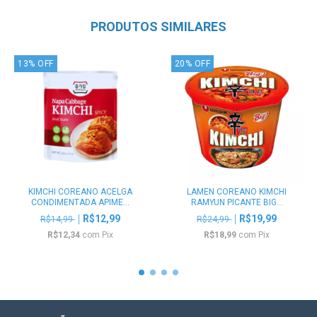
PRODUTOS SIMILARES
13
%
OFF
20
%
OFF
KIMCHI COREANO ACELGA
LAMEN COREANO KIMCHI
CONDIMENTADA APIME...
RAMYUN PICANTE BIG...
R$12,99
R$19,99
R$14,99
R$24,99
R$12,34
com
Pix
R$18,99
com
Pix