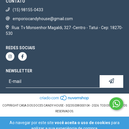
CONTATO
(15) 98155-0433
emporiocandyhouse@gmail.com
Rua: Tv Monsenhor Magaldi, 327 -Centro - Tatui - Cep: 18270-
530
REDES SOCIAIS
NEWSLETTER
COPYRIGHT CASA DOS DOCES CANDY HOUSE - 30235038000104 - 2026. TODOS OS DIREITOS
RESERVADOS.
Ao navegar por este site
você aceita o uso de cookies
para
agilizar a sua experiência de compra.