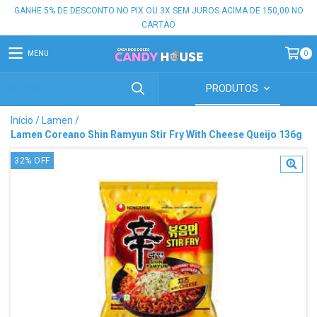
GANHE 5% DE DESCONTO NO PIX OU 3X SEM JUROS ACIMA DE 150,00 NO
CARTAO
MENU
0
PRODUTOS
Início
/
Lamen
/
Lamen Coreano Shin Ramyun Stir Fry With Cheese Queijo 136g
32
%
OFF