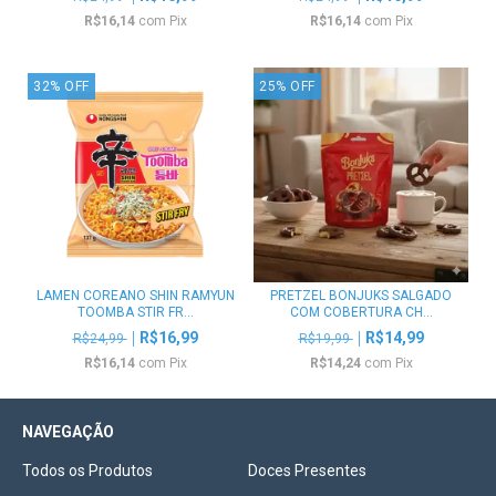
R$16,14
com
Pix
R$16,14
com
Pix
32
%
OFF
25
%
OFF
LAMEN COREANO SHIN RAMYUN
PRETZEL BONJUKS SALGADO
TOOMBA STIR FR...
COM COBERTURA CH...
R$16,99
R$14,99
R$24,99
R$19,99
R$16,14
com
Pix
R$14,24
com
Pix
NAVEGAÇÃO
Todos os Produtos
Doces Presentes