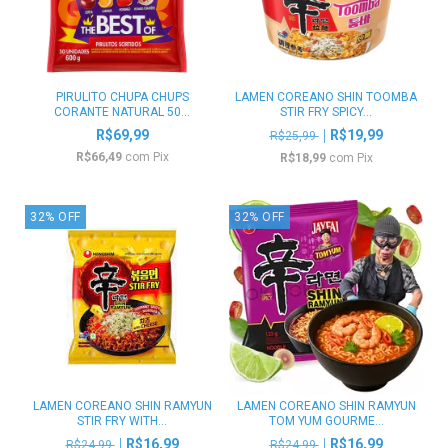
PIRULITO CHUPA CHUPS
LAMEN COREANO SHIN TOOMBA
CORANTE NATURAL 50...
STIR FRY SPICY...
R$69,99
R$19,99
R$25,99
R$66,49
com
Pix
R$18,99
com
Pix
32
%
OFF
32
%
OFF
LAMEN COREANO SHIN RAMYUN
LAMEN COREANO SHIN RAMYUN
STIR FRY WITH...
TOM YUM GOURME...
R$16,99
R$16,99
R$24,99
R$24,99