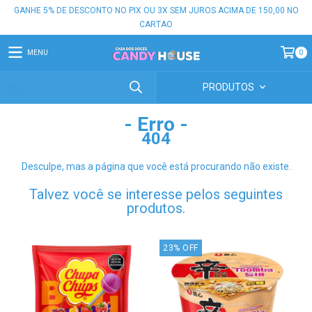
GANHE 5% DE DESCONTO NO PIX OU 3X SEM JUROS ACIMA DE 150,00 NO
CARTAO
MENU
0
PRODUTOS
- Erro -
404
Desculpe, mas a página que você está procurando não existe.
Talvez você se interesse pelos seguintes
produtos.
23
%
OFF