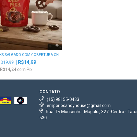
KS SALGADO COM COBERTURA CH...
R$14,99
R$19,99
R$14,24
com
Pix
CONTATO
(15) 98155-0433
emporiocandyhouse@gmail.com
Rua: Tv Monsenhor Magaldi, 327 -Centro - Tatui
530