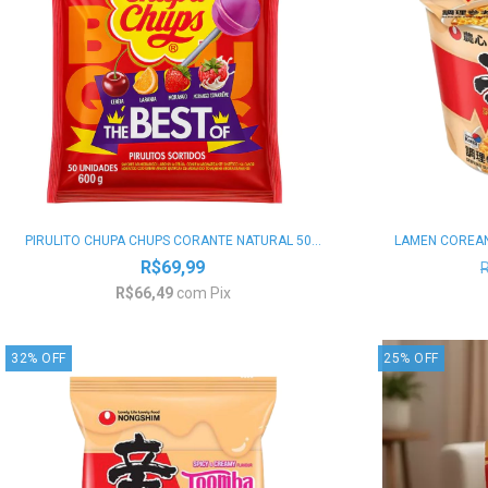
PIRULITO CHUPA CHUPS CORANTE NATURAL 50...
LAMEN COREANO
R$69,99
R$66,49
com
Pix
32
%
OFF
25
%
OFF