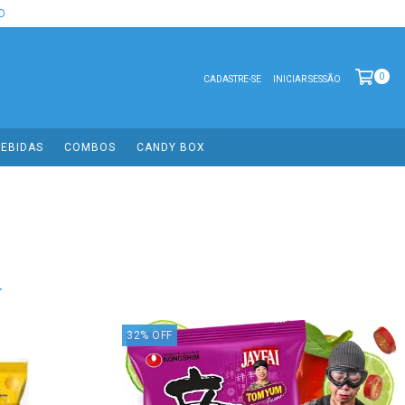
O
0
CADASTRE-SE
INICIAR SESSÃO
EBIDAS
COMBOS
CANDY BOX
.
32
%
OFF