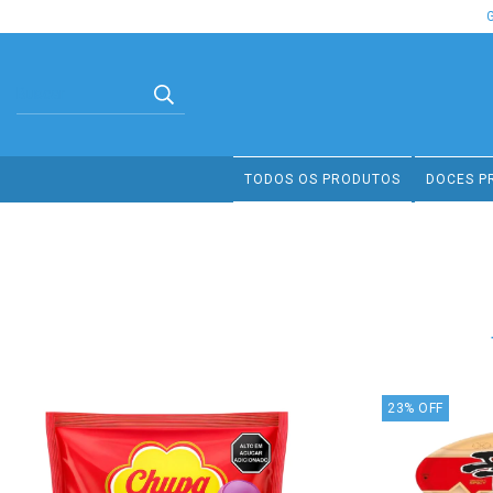
TODOS OS PRODUTOS
DOCES P
23
%
OFF