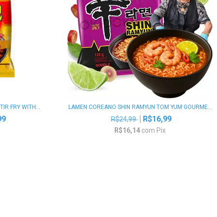
R FRY WITH...
LAMEN COREANO SHIN RAMYUN TOM YUM GOURME...
99
R$16,99
R$24,99
x
R$16,14
com
Pix