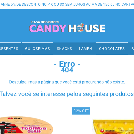
GANHE 5% DE DESCONTO NO PIX OU 3X SEM JUROS ACIMA DE 150,00 NO CARTA
RESENTES
GULOSEIMAS
SNACKS
LAMEN
CHOCOLATES
B
- Erro -
404
Desculpe, mas a página que você está procurando não existe.
Talvez você se interesse pelos seguintes produtos
32
%
OFF