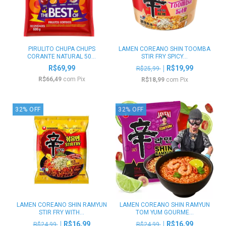
PIRULITO CHUPA CHUPS
LAMEN COREANO SHIN TOOMBA
CORANTE NATURAL 50...
STIR FRY SPICY...
R$69,99
R$19,99
R$25,99
R$66,49
com
Pix
R$18,99
com
Pix
32
%
OFF
32
%
OFF
LAMEN COREANO SHIN RAMYUN
LAMEN COREANO SHIN RAMYUN
STIR FRY WITH...
TOM YUM GOURME...
R$16,99
R$16,99
R$24,99
R$24,99