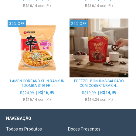
R$16,14
com
Pix
R$16,14
com
Pix
32
%
OFF
25
%
OFF
LAMEN COREANO SHIN RAMYUN
PRETZEL BONJUKS SALGADO
TOOMBA STIR FR...
COM COBERTURA CH...
R$16,99
R$14,99
R$24,99
R$19,99
R$16,14
com
Pix
R$14,24
com
Pix
NAVEGAÇÃO
Todos os Produtos
Doces Presentes