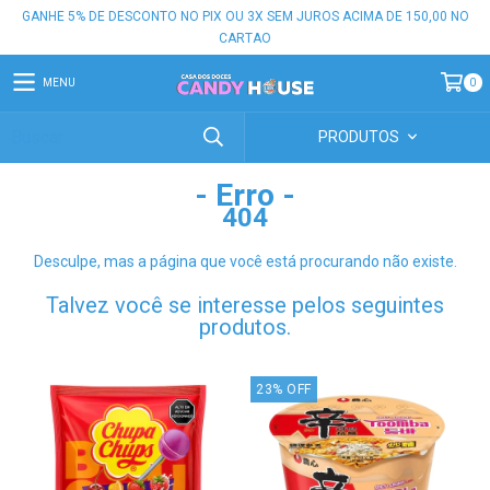
GANHE 5% DE DESCONTO NO PIX OU 3X SEM JUROS ACIMA DE 150,00 NO
CARTAO
MENU
0
PRODUTOS
- Erro -
404
Desculpe, mas a página que você está procurando não existe.
Talvez você se interesse pelos seguintes
produtos.
23
%
OFF