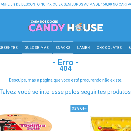
GANHE 5% DE DESCONTO NO PIX OU 3X SEM JUROS ACIMA DE 150,00 NO CARTA
RESENTES
GULOSEIMAS
SNACKS
LAMEN
CHOCOLATES
B
- Erro -
404
Desculpe, mas a página que você está procurando não existe.
Talvez você se interesse pelos seguintes produtos
32
%
OFF