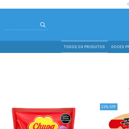
TODOS OS PRODUTOS
DOCES P
23
%
OFF