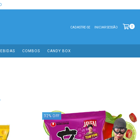
O
0
CADASTRE-SE
INICIAR SESSÃO
EBIDAS
COMBOS
CANDY BOX
.
32
%
OFF