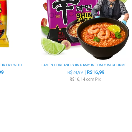
R FRY WITH...
LAMEN COREANO SHIN RAMYUN TOM YUM GOURME...
99
R$16,99
R$24,99
x
R$16,14
com
Pix