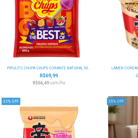
PIRULITO CHUPA CHUPS CORANTE NATURAL 50...
LAMEN COREANO
R$69,99
R$66,49
com
Pix
32
%
OFF
25
%
OFF