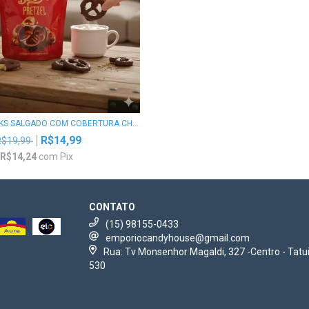
KS SALGADO COM COBERTURA CH...
R$14,99
R$19,99
R$14,24
com
Pix
CONTATO
(15) 98155-0433
emporiocandyhouse@gmail.com
Rua: Tv Monsenhor Magaldi, 327 -Centro - Tatui
530