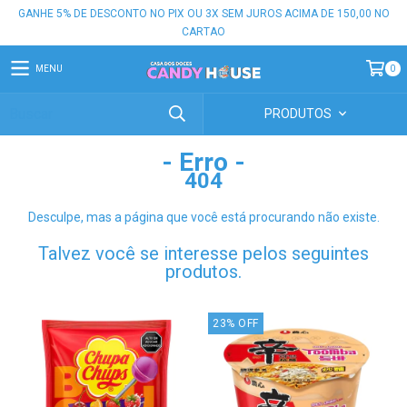
GANHE 5% DE DESCONTO NO PIX OU 3X SEM JUROS ACIMA DE 150,00 NO
CARTAO
MENU
0
PRODUTOS
- Erro -
404
Desculpe, mas a página que você está procurando não existe.
Talvez você se interesse pelos seguintes
produtos.
23
%
OFF