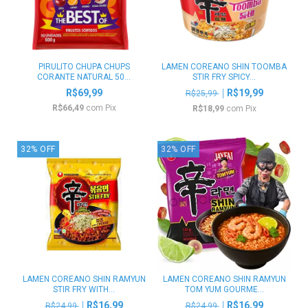
PIRULITO CHUPA CHUPS
LAMEN COREANO SHIN TOOMBA
CORANTE NATURAL 50...
STIR FRY SPICY...
R$69,99
R$19,99
R$25,99
R$66,49
com
Pix
R$18,99
com
Pix
32
%
OFF
32
%
OFF
LAMEN COREANO SHIN RAMYUN
LAMEN COREANO SHIN RAMYUN
STIR FRY WITH...
TOM YUM GOURME...
R$16,99
R$16,99
R$24,99
R$24,99