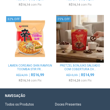
R$16,14
com
Pix
R$16,14
com
Pix
32
%
OFF
25
%
OFF
LAMEN COREANO SHIN RAMYUN
PRETZEL BONJUKS SALGADO
TOOMBA STIR FR...
COM COBERTURA CH...
R$16,99
R$14,99
R$24,99
R$19,99
R$16,14
com
Pix
R$14,24
com
Pix
NAVEGAÇÃO
Todos os Produtos
Doces Presentes