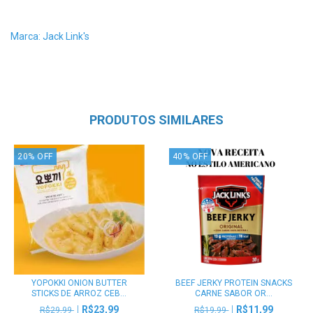
Marca: Jack Link's
PRODUTOS SIMILARES
20
%
OFF
40
%
OFF
YOPOKKI ONION BUTTER
BEEF JERKY PROTEIN SNACKS
STICKS DE ARROZ CEB...
CARNE SABOR OR...
R$23,99
R$11,99
R$29,99
R$19,99