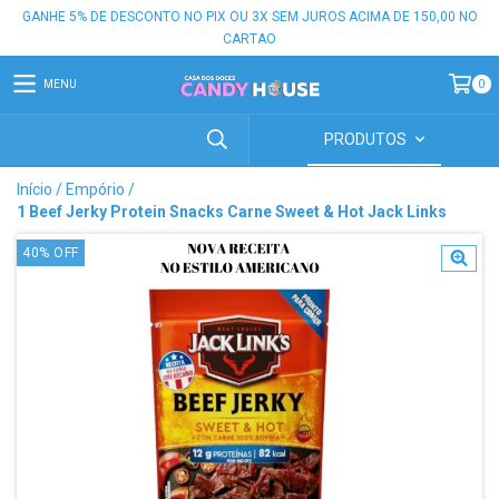
GANHE 5% DE DESCONTO NO PIX OU 3X SEM JUROS ACIMA DE 150,00 NO
CARTAO
MENU
0
PRODUTOS
Início
/
Empório
/
1 Beef Jerky Protein Snacks Carne Sweet & Hot Jack Links
40
%
OFF