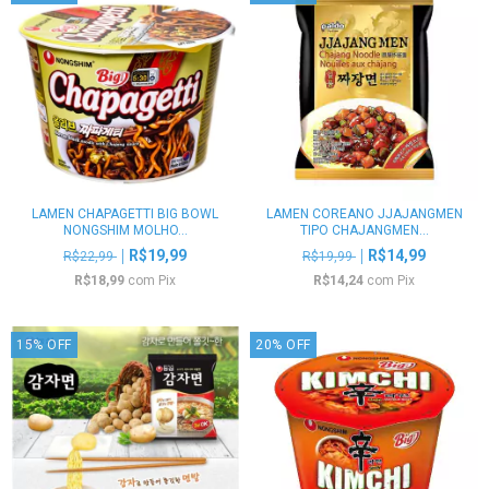
LAMEN CHAPAGETTI BIG BOWL
LAMEN COREANO JJAJANGMEN
NONGSHIM MOLHO...
TIPO CHAJANGMEN...
R$19,99
R$14,99
R$22,99
R$19,99
R$18,99
com
Pix
R$14,24
com
Pix
15
%
OFF
20
%
OFF