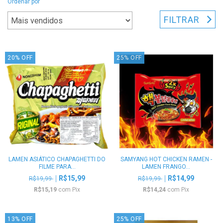
Ordenar por
FILTRAR
20
%
OFF
25
%
OFF
LAMEN ASIÁTICO CHAPAGHETTI DO
SAMYANG HOT CHICKEN RAMEN -
FILME PARA...
LAMEN FRANGO...
R$15,99
R$14,99
R$19,99
R$19,99
R$15,19
com
Pix
R$14,24
com
Pix
13
%
OFF
25
%
OFF