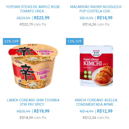
YOPOKKI STICKS DE ARROZ ROSE
MACARRÃO KNORR NOODLES K-
TOMATO CREA...
POP COSTELA COR...
R$23,99
R$14,99
R$29,99
R$19,99
R$22,79
com
Pix
R$14,24
com
Pix
23
%
OFF
13
%
OFF
LAMEN COREANO SHIN TOOMBA
KIMCHI COREANO ACELGA
STIR FRY SPICY...
CONDIMENTADA APIME...
R$19,99
R$12,99
R$25,99
R$14,99
R$18,99
com
Pix
R$12,34
com
Pix