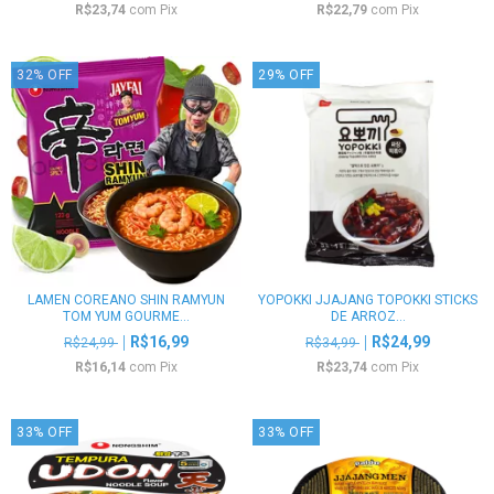
R$23,74
com
Pix
R$22,79
com
Pix
32
%
OFF
29
%
OFF
LAMEN COREANO SHIN RAMYUN
YOPOKKI JJAJANG TOPOKKI STICKS
TOM YUM GOURME...
DE ARROZ...
R$16,99
R$24,99
R$24,99
R$34,99
R$16,14
com
Pix
R$23,74
com
Pix
33
%
OFF
33
%
OFF