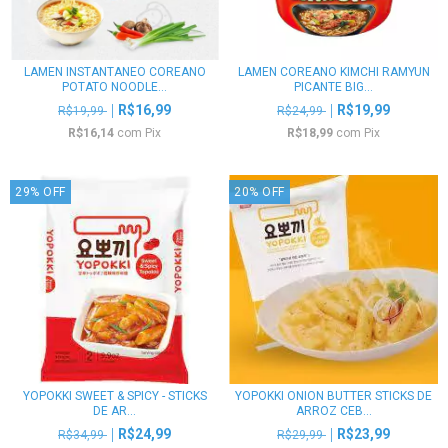
LAMEN INSTANTANEO COREANO
LAMEN COREANO KIMCHI RAMYUN
POTATO NOODLE...
PICANTE BIG...
R$16,99
R$19,99
R$19,99
R$24,99
R$16,14
com
Pix
R$18,99
com
Pix
29
%
OFF
20
%
OFF
YOPOKKI SWEET & SPICY - STICKS
YOPOKKI ONION BUTTER STICKS DE
DE AR...
ARROZ CEB...
R$24,99
R$23,99
R$34,99
R$29,99