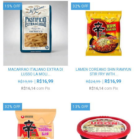
15
%
OFF
32
%
OFF
MACARRAO ITALIANO EXTRA DI
LAMEN COREANO SHIN RAMYUN
LUSSO LA MOLI...
STIR FRY WITH...
R$16,99
R$16,99
R$19,99
R$24,99
R$16,14
com
Pix
R$16,14
com
Pix
32
%
OFF
13
%
OFF