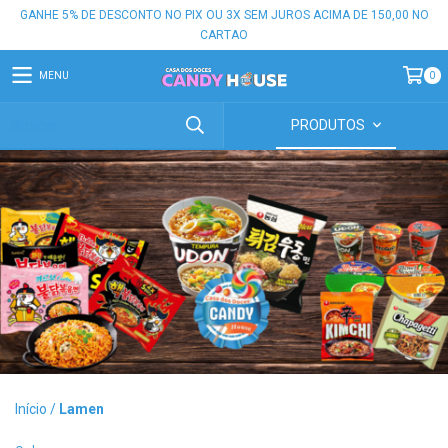
GANHE 5% DE DESCONTO NO PIX OU 3X SEM JUROS ACIMA DE 150,00 NO
CARTAO
MENU
0
PRODUTOS
Início
/
Lamen