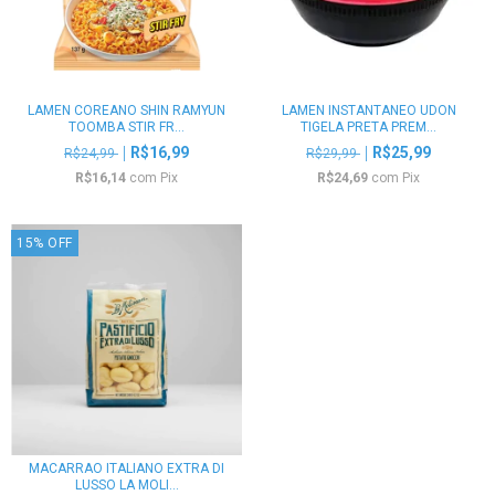
LAMEN COREANO SHIN RAMYUN
LAMEN INSTANTANEO UDON
TOOMBA STIR FR...
TIGELA PRETA PREM...
R$16,99
R$25,99
R$24,99
R$29,99
R$16,14
com
Pix
R$24,69
com
Pix
15
%
OFF
MACARRAO ITALIANO EXTRA DI
LUSSO LA MOLI...